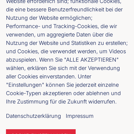
Website erforderlich sind; funktionale Cookies,
die eine bessere Benutzerfreundlichkeit bei der
Nutzung der Website ermöglichen;
Performance- und Tracking-Cookies, die wir
verwenden, um aggregierte Daten über die
Nutzung der Website und Statistiken zu erstellen;
und Cookies, die verwendet werden, um Videos
abzuspielen. Wenn Sie "ALLE AKZEPTIEREN"
Bayerischer Bankenverband e. V.
wählen, erklären Sie sich mit der Verwendung
Schwanthalerstraße 16, 80336 München
aller Cookies einverstanden. Unter
"Einstellungen" können Sie jederzeit einzelne
Tel.: +49 89 24 22 61 - 0
Cookie-Typen akzeptieren oder ablehnen und
Fax: +49 89 24 22 61 - 20
Ihre Zustimmung für die Zukunft widerrufen.
Datenschutzerklärung
Impressum
Fußzeile (Bankenverband Bayern)
Impressum