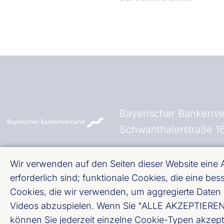
Bayerischer Bankenve
Schwanthalerstraße 
Tel.: +49 89 24 22 61 
Wir verwenden auf den Seiten dieser Website eine
Fax: +49 89 24 22 61 
erforderlich sind; funktionale Cookies, die eine b
Cookies, die wir verwenden, um aggregierte Daten 
Videos abzuspielen. Wenn Sie "ALLE AKZEPTIEREN" w
Fußzeile (Bankenverb
Impressum
können Sie jederzeit einzelne Cookie-Typen akzept