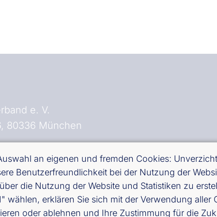
rband e. V.
16, 80336 München
- 0
 Auswahl an eigenen und fremden Cookies: Unverzichtb
- 20
essere Benutzerfreundlichkeit bei der Nutzung der Web
über die Nutzung der Website und Statistiken zu erst
ählen, erklären Sie sich mit der Verwendung aller C
and Bayern)
ieren oder ablehnen und Ihre Zustimmung für die Zuk