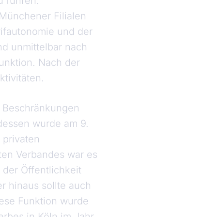
 führen.
Münchener Filialen
rifautonomie und der
nd unmittelbar nach
Funktion. Nach der
tivitäten.
er Beschränkungen
e dessen wurde am 9.
privaten
eten Verbandes war es
 der Öffentlichkeit
r hinaus sollte auch
ese Funktion wurde
rbes in Köln im Jahr