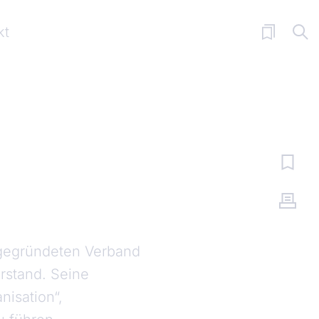
kt
 gegründeten Verband
rstand. Seine
isation“,