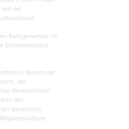
seit der
haftsverband.
aten Bankgewerbes im
tige Bundesverband
stitute in Bayern der
hland, der
scher Bankenfonds“
nken der
 der Bayerische
tgliedsinstitute