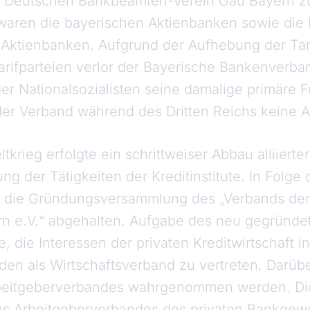
 Deutschen Bankbeamten-Verein Gau Bayern zu
waren die bayerischen Aktienbanken sowie die 
n Aktienbanken. Aufgrund der Aufhebung der Ta
arifparteien verlor der Bayerische Bankenverba
er Nationalsozialisten seine damalige primäre 
der Verband während des Dritten Reichs keine Ak
krieg erfolgte ein schrittweiser Abbau alliiert
ng der Tätigkeiten der Kreditinstitute. In Folg
 die Gründungsversammlung des „Verbands der 
yern e.V.“ abgehalten. Aufgabe des neu gegründ
, die Interessen der privaten Kreditwirtschaft in
n als Wirtschaftsverband zu vertreten. Darübe
rbeitgeberverbandes wahrgenommen werden. Di
s Arbeitgeberverbandes des privaten Bankgewe