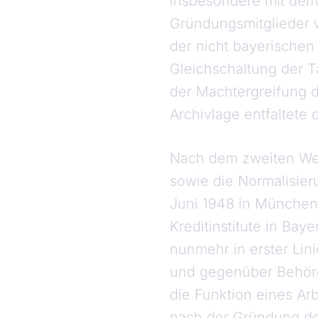
insbesondere mit dem
Gründungsmitglieder 
der nicht bayerische
Gleichschaltung der T
der Machtergreifung d
Archivlage entfaltete 
Nach dem zweiten Welt
sowie die Normalisieru
Juni 1948 in München
Kreditinstitute in Ba
nunmehr in erster Linie
und gegenüber Behörde
die Funktion eines A
nach der Gründung de